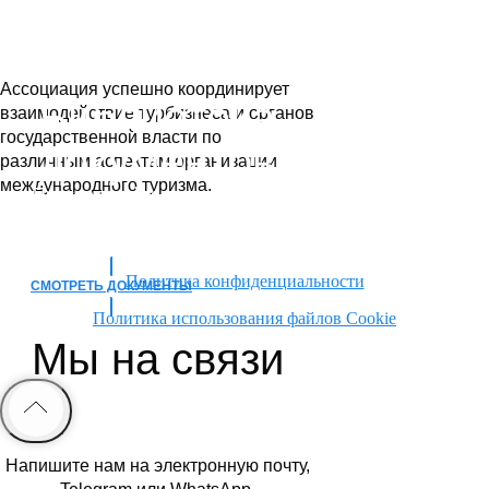
Ассоциация успешно координирует
Библиотека
взаимодействие турбизнеса и органов
государственной власти по
документов
различным аспектам организации
международного туризма.
Присоединяйтесь к нашей
ПОДРОБНЕЕ О НАС
Ассоциации, предварительно
ознакомившись с документами.
ВСТУПИТЬ В АССОЦИАЦИЮ
Политика конфиденциальности
СМОТРЕТЬ ДОКУМЕНТЫ
Политика использования файлов Cookie
Мы на связи
⇩
РЕЕСТР АМТ МБГ
Напишите нам на электронную почту,